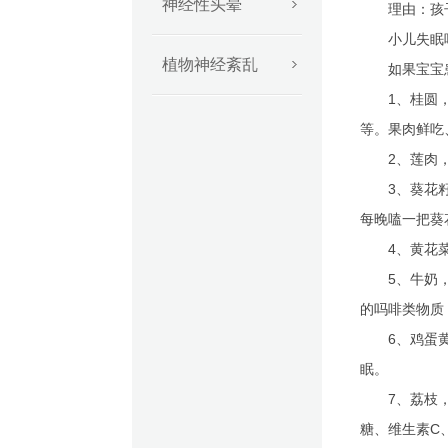
神经性头晕
理由：孩子
小儿失眠吃
植物神经紊乱
如果宝宝患
1、桂圆，又
等。果肉鲜吃
2、莲肉，是
3、葵花籽，
每晚嗑一把葵
4、黄花菜，
5、牛奶，含
的吗啡类物质
6、鸡蛋黄，
眠。
7、荔枝，荔
糖、维生素C