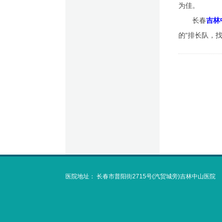
为佳。
长春
吉林
的“排长队，
医院地址：
长春市普阳街2715号(汽贸城旁)吉林中山医院