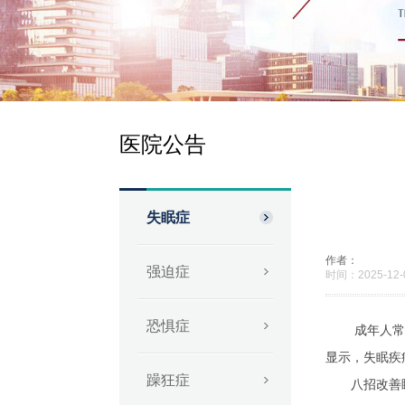
医院公告
失眠症
作者：
强迫症
时间：2025-12-0
恐惧症
成年人常常会
显示，失眠疾
躁狂症
八招改善睡