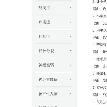
1. 让小学
疑病症
理由：晚上9
2. 小学生
焦虑症
理由：充足
3. 用午觉
抑郁症
理由：除了
4. 营造适
精神分裂
理由：噪音
5. 睡眠用
神经衰弱
理由：床垫
6. 睡眠姿
神经官能症
理由：侧卧
7. 家长和
神经性头痛
理由：给孩
8. 关注孩