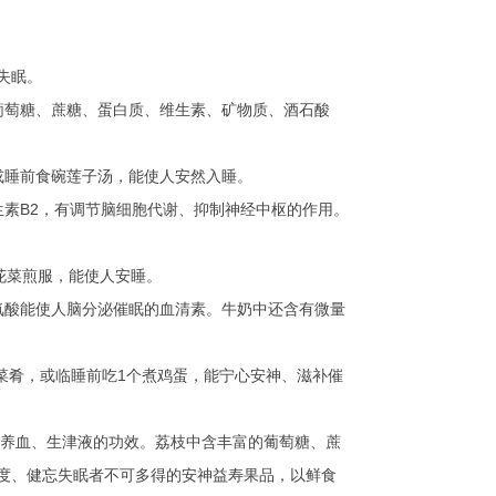
失眠。
萄糖、蔗糖、蛋白质、维生素、矿物质、酒石酸
睡前食碗莲子汤，能使人安然入睡。
素B2，有调节脑细胞代谢、抑制神经中枢的作用。
花菜煎服，能使人安睡。
氨酸能使人脑分泌催眠的血清素。牛奶中还含有微量
肴，或临睡前吃1个煮鸡蛋，能宁心安神、滋补催
养血、生津液的功效。荔枝中含丰富的葡萄糖、蔗
过度、健忘失眠者不可多得的安神益寿果品，以鲜食