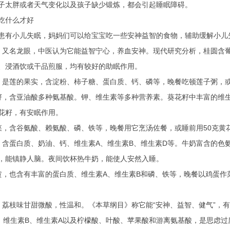
太胖或者天气变化以及孩子缺少锻炼，都会引起睡眠障碍。
什么才好
有小儿失眠，妈妈们可以给宝宝吃一些安神益智的食物，辅助缓解小儿
名龙眼，中医认为它能益智宁心，养血安神。现代研究分析，桂圆含葡
、浸酒饮或干品煎服，均有较好的助眠作用。
莲的果实，含淀粉、柿子糖、蛋白质、钙、磷等，晚餐吃顿莲子粥，或
含亚油酸多种氨基酸。钾、维生素等多种营养素。葵花籽中丰富的维生
花籽，有安眠作用。
含谷氨酸、赖氨酸、磷、铁等，晚餐用它烹汤佐餐，或睡前用50克黄
蛋白质、奶油、钙、维生素A、维生素B、维生素D等。牛奶富含的色
，能镇静人脑。夜间饮杯热牛奶，能使人安然入睡。
也含有丰富的蛋白质、维生素A、维生素B和磷、铁等，晚餐以鸡蛋作菜
枝味甘甜微酸，性温和。《本草纲目》称它能“安神、益智、健气”，有
、维生素B、维生素A以及柠檬酸、叶酸、苹果酸和游离氨基酸，是思虑