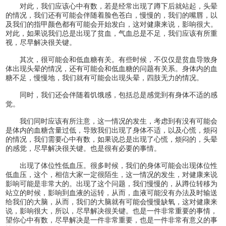
对此，我们应该心中有数，若是经常出现了蹲下后就站起，头晕
的情况，我们还有可能会伴随着脸色苍白，慢慢的，我们的嘴唇，以
及我们的指甲颜色都有可能会开始发白，这对健康来说，影响很大。
对此，如果说我们总是出现了贫血，气血总是不足，我们应该有所重
视，尽早解决很关键。
其次，很可能会和低血糖有关。有些时候，不仅仅是贫血导致身
体出现头晕的情况，还有可能会和低血糖的问题有关系。身体内的血
糖不足，慢慢地，我们就有可能会出现头晕，四肢无力的情况。
同时，我们还会伴随着饥饿感，包括总是感觉到有身体不适的感
觉。
我们同时应该有所注意，这一情况的发生，考虑到有没有可能会
是体内的血糖含量过低，导致我们出现了身体不适，以及心慌，烦闷
的情况，我们需要心中有数，如果说总是出现了心慌，烦闷的，头晕
的感觉，尽早解决很关键。也是很有必要的事情。
出现了体位性低血压。很多时候，我们的身体可能会出现体位性
低血压，这个，相信大家一定很陌生，这一情况的发生，对健康来说
影响可能是非常大的。出现了这个问题，我们慢慢的，从蹲位转移为
站立的时候，影响到血液的运转，从而，血液可能没有办法及时输送
给我们的大脑，从而，我们的大脑就有可能会慢慢缺氧，这对健康来
说，影响很大，所以，尽早解决很关键。也是一件非常重要的事情，
望你心中有数，尽早解决是一件非常重要，也是一件非常有意义的事