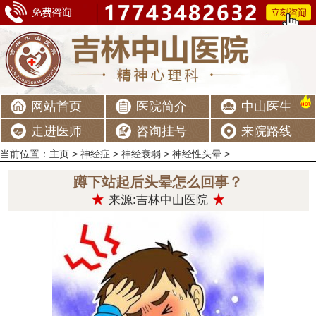
网站首页
医院简介
中山医生
走进医师
咨询挂号
来院路线
当前位置：
主页
>
神经症
>
神经衰弱
>
神经性头晕
>
蹲下站起后头晕怎么回事？
来源:吉林中山医院